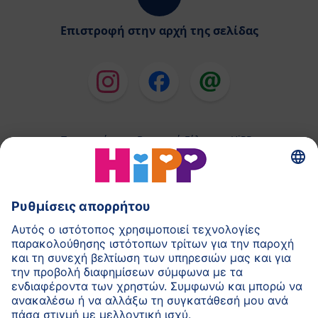
Επιστροφή στην αρχή της σελίδας
Παρασκεύασμα Βρεφικού Γάλακτος HiPP
Παιδικές Τροφές HiPP
HiPP για Νήπια
HiPP κατά τη διάρκεια της Εγκυμοσύνης
Πολιτική Προστασίας Προσωπικών Δεδομένων
Αποτύπωμα
Σχετικά με την HiPP
Επικοινωνία
Ασφαλής μετάδοση δεδομένων μέσω