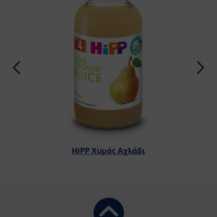
HiPP Χυμός Αχλάδι