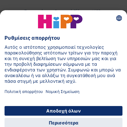
Παρασκεύασμα Βρεφικού Γάλακτος HiPP
Παιδικές Τροφές HiPP
HiPP για Νήπια
HiPP κατά τη διάρκεια της Εγκυμοσύνης
Πολιτική Προστασίας Προσωπικών Δεδομένων
Αποτύπωμα
Σχετικά με την HiPP
Επικοινωνία
Ασφαλής μετάδοση δεδομένων μέσω
κρυπτογράφησης δεδομένων
© 2026 HiPP