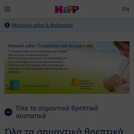
Skip to main content
EN
Menü
Mητρικό γάλα & θηλασμός
Όλα τα σημαντικά θρεπτικά
συστατικά
Όλα τα σημαντικά θρεπτικά