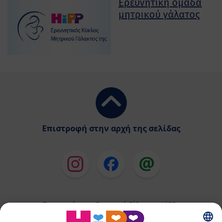
Ερευνητική ομάδα
μητρικού γάλατος
Επιστροφή στην αρχή της σελίδας
Παρασκεύασμα Βρεφικού Γάλακτος HiPP