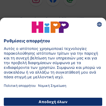
Παρασκεύασμα Βρεφικού Γάλακτος HiPP
Παιδικές Τροφές HiPP
HiPP για Νήπια
HiPP κατά τη διάρκεια της Εγκυμοσύνης
Πολιτική Προστασίας Προσωπικών Δεδομένων
Αποτύπωμα
Σχετικά με την HiPP
Επικοινωνία
Ασφαλής μετάδοση δεδομένων μέσω
κρυπτογράφησης δεδομένων