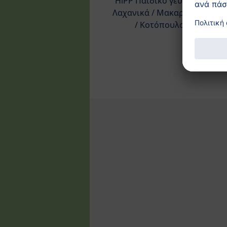
HiPP Παιδικό γεύμα με
Λαχανικά / Μακαρονάκι
/ Κοτόπουλο