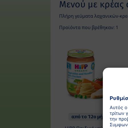
Μενού με κρέας 
Πλήρη γεύματα λαχανικών-κρε
Προϊόντα που βρέθηκαν: 1
από το 12ο μήνα