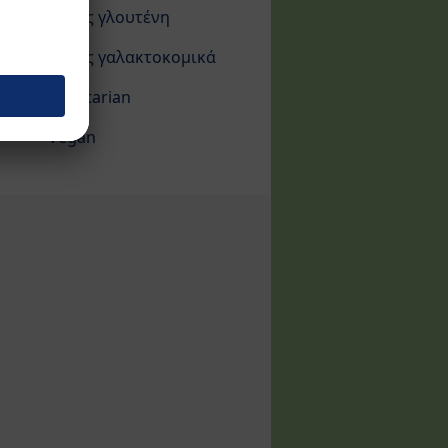
Χωρίς γλουτένη
Χωρίς γαλακτοκομικά
Vegetarian
Vegan