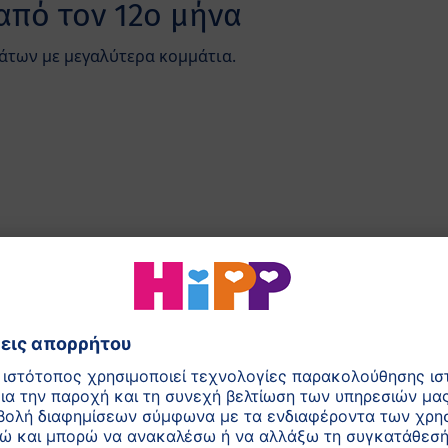
από τον 12ο μήνα
άτων με μεγαλύτερα κομμάτια.