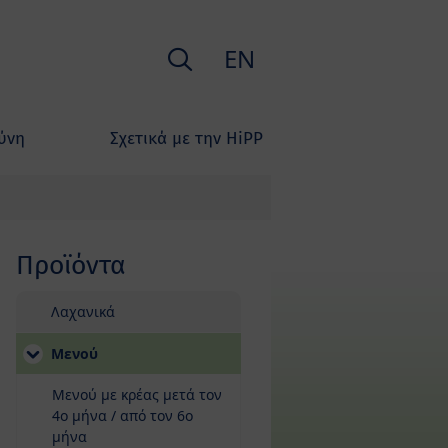
Ερευνα
EN
ύνη
Σχετικά με την HiPP
Προϊόντα
Μετάβαση στη λίστα προϊόντων
Λαχανικά
Μενού
Μενού με κρέας μετά τον
4ο μήνα / από τον 6ο
μήνα