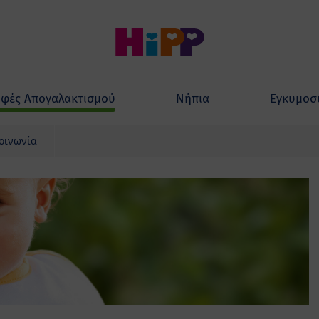
φές Απογαλακτισμού
Νήπια
Εγκυμοσ
οινωνία