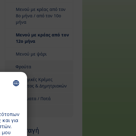
Μενού με κρέας από τον
8ο μήνα / από τον 10ο
μήνα
Μενού με κρέας από τον
12ο μήνα
Μενού με ψάρι
Φρούτα
Βιολογικές Κρέμες
Γάλακτος & Δημητριακών
Ροφήματα / Ποτά
Σνακ
Συνταγή