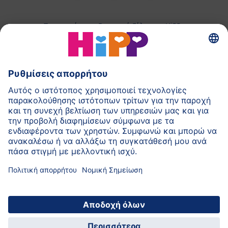
Παρασκεύασμα Βρεφικού Γάλακτος HiPP
Παιδικές Τροφές HiPP
HiPP για Νήπια
HiPP κατά τη διάρκεια της Εγκυμοσύνης
Πολιτική Προστασίας Προσωπικών Δεδομένων
Αποτύπωμα
Σχετικά με την HiPP
Επικοινωνία
Ασφαλής μετάδοση δεδομένων μέσω
κρυπτογράφησης δεδομένων
© 2026 HiPP