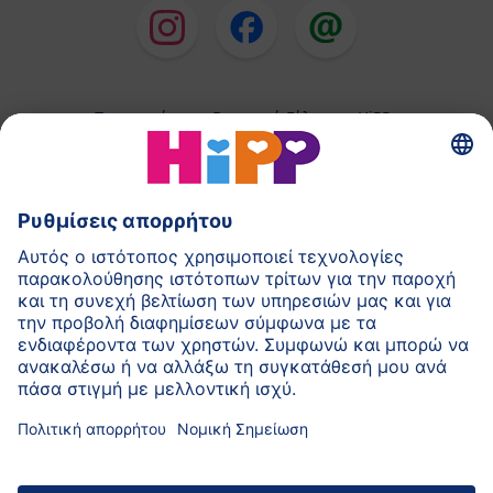
Παρασκεύασμα Βρεφικού Γάλακτος HiPP
Παιδικές Τροφές HiPP
HiPP για Νήπια
HiPP κατά τη διάρκεια της Εγκυμοσύνης
Πολιτική Προστασίας Προσωπικών Δεδομένων
Αποτύπωμα
Σχετικά με την HiPP
Επικοινωνία
Ασφαλής μετάδοση δεδομένων μέσω
κρυπτογράφησης δεδομένων