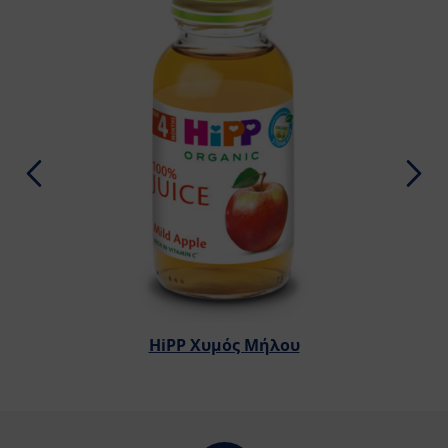
HiPP Χυμός Μήλου