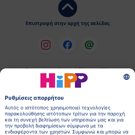
Επιστροφή στην αρχή της σελίδας
Παρασκεύασμα Βρεφικού Γάλακτος HiPP
Παιδικές Τροφές HiPP
HiPP για Νήπια
HiPP κατά τη διάρκεια της Εγκυμοσύνης
Πολιτική Προστασίας Προσωπικών Δεδομένων
Αποτύπωμα
Σχετικά με την HiPP
Επικοινωνία