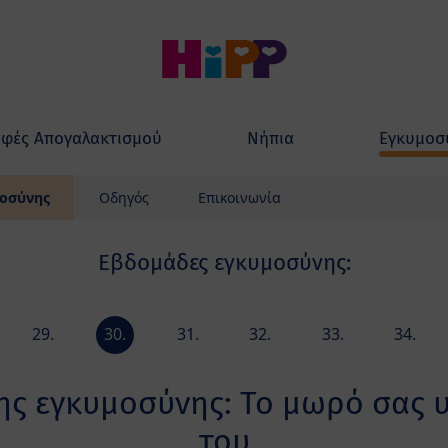
φές Απογαλακτισμού
Νήπια
Εγκυμοσ
οσύνης
Οδηγός
Επικοινωνία
Εβδομάδες εγκυμοσύνης:
29.
30.
31.
32.
33.
34.
week
week
week
week
week
week
ς εγκυμοσύνης: Το μωρό σας υ
του