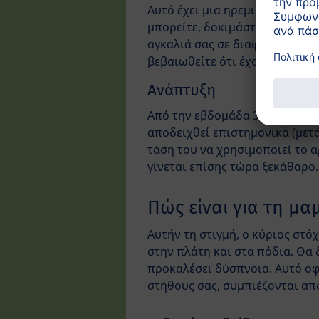
Αυτό έχει μια ηρεμιστική επί
μπορείτε, δοκιμάστε να βάζετε
αγκαλιά σας σε διαφορετικές ώ
βεβαιωθείτε ότι έχουν επιπλέο
Ανάπτυξη
Από την εβδομάδα 30 και μετά,
αποδειχθεί επιστημονικά (μετά
τάση του να χρησιμοποιεί το αρ
γίνεται επίσης τώρα ξεκάθαρο.
Πώς είναι για τη μα
Αυτήν τη στιγμή, ο κύριος στ
στην πλάτη και στα πόδια. Θα 
προκαλέσει δύσπνοια. Αυτό οφε
στήθους σας, συμπιέζονται από