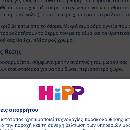
ι κιλά, γεγονός που καθιστά τη δομή του σώματός του πι
οθέματα που χρειάζεται μετά τη γέννηση για να ρυθμίσει
 το μητρικό γάλα (το οποίο περιέχει περισσότερα λιπαρά)
ακριβώς κάτω από το δέρμα. Μικρά αιμοφόρα αγγεία που 
α τροφοδοτήσουν το δέρμα του με το αίμα και τα θρεπτικά
ού σας θα έχει πλέον ροζ χρώμα.
ς θέσης
ροσαρμόζεται σύμφωνα με την ανάπτυξη του μωρού σας. 
ειώνεται σταδιακά για να του δώσει περισσότερο χώρο.
ι πλέον αρκετός χώρος στη μήτρα σας για να τεντωθεί, οπ
ώντας τα πόδια του προς το σώμα του. Θα συνεχίσει να ε
, και τρεις εβδομάδες μετά τη γέννηση θα απλωθεί στην κ
νθαρρύνει να υιοθετήσει αυτήν τη θέση: στις πρώτες μέρ
ο σώμα του ζεστό.
ρωμένη πρακτική σε πολλές χώρες να βάζουν τα νεογέννητ
υτό αναπαράγει τη ζεστασιά της μήτρας και τα βοηθά να δ