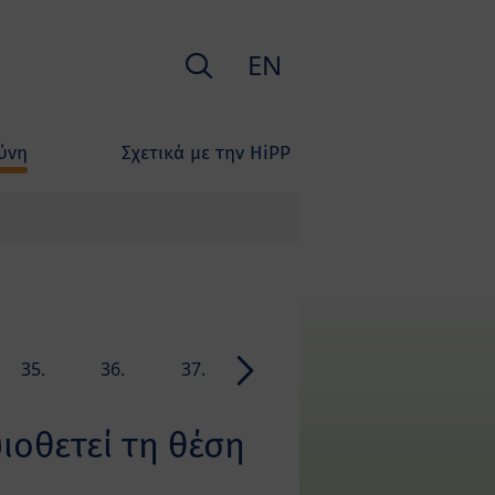
Ερευνα
EN
ύνη
Σχετικά με την HiPP
35.
36.
37.
38.
39.
40.
week
week
week
week
week
week
ιοθετεί τη θέση