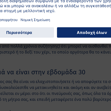
δραση πάνω τους και τα βοηθά να προσαρμοστούν στη ζωή 
 το μωρό σας σε ένα μάρσιππο αγκαλιάς, ένα καρότσι, υπ
ρες μέσα στη μέρα. Ελέγξτε ότι ο υπνόσακος είναι αρκετά
ν ζεστασιά εάν τη χρειάζονται.
 οι τρίχες lanugo που καλύπτουν το μωρό σας θα εξαφανι
 από πολλά χρόνια συζήτησης) ότι μπορεί να αισθανθεί π
ιστερό ή το δεξί του χέρι, το οποίο αργότερα θα το κάνε
μά να είναι στην εβδομάδα 30
όχος σας θα είναι να ελαχιστοποιήσετε ή να αποφύγετε τ
δυσκολεύεστθε να μετακινηθείτε και ακόμη και αν ανεβεί
ίλεται εν μέρει στο ότι οι πνεύμονές σας, όπως όλα τα όρ
 τη μήτρα σας, και επειδή μεταφέρετε ένα πολύ βαρύτερ