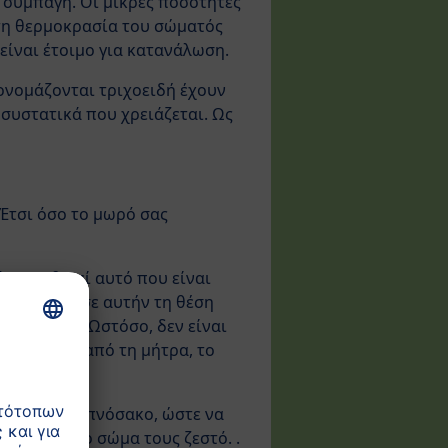
ο συμπαγή. Οι μικρές ποσότητες
 τη θερμοκρασία του σώματός
 είναι έτοιμο για κατανάλωση.
ονομάζονται τριχοειδή έχουν
 συστατικά που χρειάζεται. Ως
Έτσι όσο το μωρό σας
ότε υιοθετεί αυτό που είναι
πιστρέφει σε αυτήν τη θέση
ούνια τους. Ωστόσο, δεν είναι
ες του έξω από τη μήτρα, το
α μωρά σε υπνόσακο, ώστε να
ιατηρούν το σώμα τους ζεστό. .