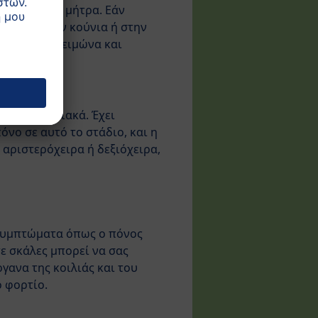
έξω από τη μήτρα. Εάν
νόσακο, στην κούνια ή στην
 ζεστός το χειμώνα και
στούν σταδιακά. Έχει
όνο σε αυτό το στάδιο, και η
ι αριστερόχειρα ή δεξιόχειρα,
α συμπτώματα όπως ο πόνος
τε σκάλες μπορεί να σας
γανα της κοιλιάς και του
ο φορτίο.