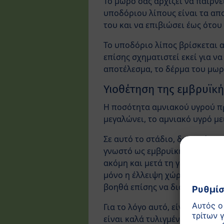
Το μωρό σας αρχίζει να παίρνε
υποδόριου λίπους είναι τα απ
του και να επιβιώσει έως ότου
Το υποδόριο λίπος βρίσκεται 
επίσης σχηματιστεί εκεί για ν
αποτέλεσμα, το δέρμα του μωρ
Υιοθέτηση της εμβρυϊκή
Η ποσότητα αμνιακού υγρού π
μεγαλώνει, το αμνιακό υγρό μ
Σε αυτό το στάδιο, δεν υπάρχε
γνωστό ως εμβρυϊκή θέση τραβ
ακόμη και μετά τη γέννησή του
μόνο η έλλειψη χώρου που το ε
βοηθά επίσης να διατηρήσει τ
Για το λόγο αυτό, είναι καθιε
είναι καλά τυλιγμένα, καθώς α