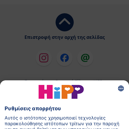
Επιστροφή στην αρχή της σελίδας
Παρασκεύασμα Βρεφικού Γάλακτος HiPP
Παιδικές Τροφές HiPP
HiPP για Νήπια
HiPP κατά τη διάρκεια της Εγκυμοσύνης
Πολιτική Προστασίας Προσωπικών Δεδομένων