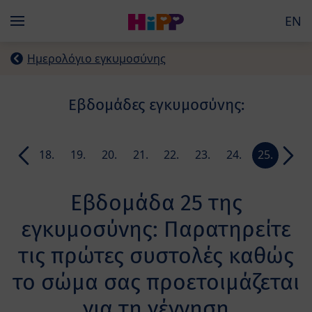
Skip to main content
EN
Menü
Ημερολόγιο εγκυμοσύνης
Εβδομάδες εγκυμοσύνης:
17.
18.
19.
20.
21.
22.
23.
24.
25.
26.
week
week
week
week
week
week
week
week
week
week
Εβδομάδα 25 της
εγκυμοσύνης: Παρατηρείτε
τις πρώτες συστολές καθώς
το σώμα σας προετοιμάζεται
για τη γέννηση