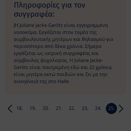
Πληροφορίες για τον
συγγραφέα:
JΗ Juliane Jacke-Gerlitz είναι εγγεγραμμένη
νοσοκόμα. Εργάζεται στον τομέα της
συμβουλευτικής μητέρων και θηλασμού για
περισσότερο από δέκα χρόνια. Σήμερα
εργάζεται ως ιατρική συγγραφέας και
σύμβουλος ψυχολογίας. Η Juliane Jacke-
Gerlitz είναι παντρεμένη εδώ και 22 χρόνια,
είναι μητέρα οκτώ παιδιών και ζει με την
οικογένειά της στο Halle.
17.
18.
19.
20.
21.
22.
23.
24.
25.
26.
week
week
week
week
week
week
week
week
week
week