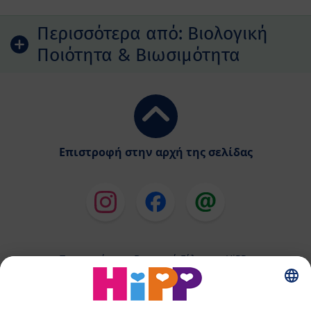
Περισσότερα από:
Βιολογική
Ποιότητα & Βιωσιμότητα
Επιστροφή στην αρχή της σελίδας
Παρασκεύασμα Βρεφικού Γάλακτος HiPP
Παιδικές Τροφές HiPP
HiPP για Νήπια