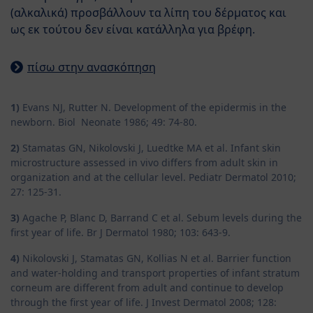
(αλκαλικά) προσβάλλουν τα λίπη του δέρματος και
ως εκ τούτου δεν είναι κατάλληλα για βρέφη.
πίσω στην ανασκόπηση
1)
Evans NJ, Rutter N. Development of the epidermis in the
newborn. Biol Neonate 1986; 49: 74-80.
2)
Stamatas GN, Nikolovski J, Luedtke MA et al. Infant skin
microstructure assessed in vivo differs from adult skin in
organization and at the cellular level. Pediatr Dermatol 2010;
27: 125-31.
3)
Agache P, Blanc D, Barrand C et al. Sebum levels during the
first year of life. Br J Dermatol 1980; 103: 643-9.
4)
Nikolovski J, Stamatas GN, Kollias N et al. Barrier function
and water-holding and transport properties of infant stratum
corneum are different from adult and continue to develop
through the first year of life. J Invest Dermatol 2008; 128: