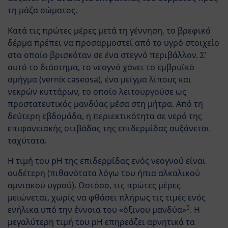
τη μάζα σώματος.
Κατά τις πρώτες μέρες μετά τη γέννηση, το βρεφικό
δέρμα πρέπει να προσαρμοστεί από το υγρό στοιχείο
στο οποίο βρισκόταν σε ένα στεγνό περιβάλλον. Σ’
αυτό το διάστημα, το νεογνό χάνει το εμβρυϊκό
σμήγμα (vernix caseosa), ένα μείγμα λίπους και
νεκρών κυττάρων, το οποίο λειτουργούσε ως
προστατευτικός μανδύας μέσα στη μήτρα. Από τη
δεύτερη εβδομάδα, η περιεκτικότητα σε νερό της
επιφανειακής στιβάδας της επιδερμίδας αυξάνεται
ταχύτατα.
Η τιμή του pH της επιδερμίδας ενός νεογνού είναι
ουδέτερη (πιθανότατα λόγω του ήπια αλκαλικού
αμνιακού υγρού). Ωστόσο, τις πρώτες μέρες
μειώνεται, χωρίς να φθάσει πλήρως τις τιμές ενός
5
ενήλικα υπό την έννοια του «όξινου μανδύα»
. Η
μεγαλύτερη τιμή του pH επηρεάζει αρνητικά τα