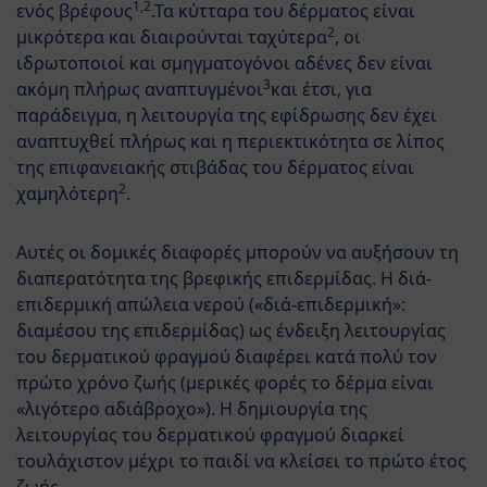
1,2
ενός βρέφους
.Τα κύτταρα του δέρματος είναι
2
μικρότερα και διαιρούνται ταχύτερα
, οι
ιδρωτοποιοί και σμηγματογόνοι αδένες δεν είναι
3
ακόμη πλήρως αναπτυγμένοι
και έτσι, για
παράδειγμα, η λειτουργία της εφίδρωσης δεν έχει
αναπτυχθεί πλήρως και η περιεκτικότητα σε λίπος
της επιφανειακής στιβάδας του δέρματος είναι
2
χαμηλότερη
.
Αυτές οι δομικές διαφορές μπορούν να αυξήσουν τη
διαπερατότητα της βρεφικής επιδερμίδας. Η διά-
επιδερμική απώλεια νερού («διά-επιδερμική»:
διαμέσου της επιδερμίδας) ως ένδειξη λειτουργίας
του δερματικού φραγμού διαφέρει κατά πολύ τον
πρώτο χρόνο ζωής (μερικές φορές το δέρμα είναι
«λιγότερο αδιάβροχο»). Η δημιουργία της
λειτουργίας του δερματικού φραγμού διαρκεί
τουλάχιστον μέχρι το παιδί να κλείσει το πρώτο έτος
ζωής.