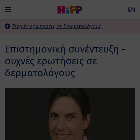
Skip to main content
EN
Menü
Συχνές ερωτήσεις σε δερματολόγους.
Επιστημονική συνέντευξη -
συχνές ερωτήσεις σε
δερματολόγους