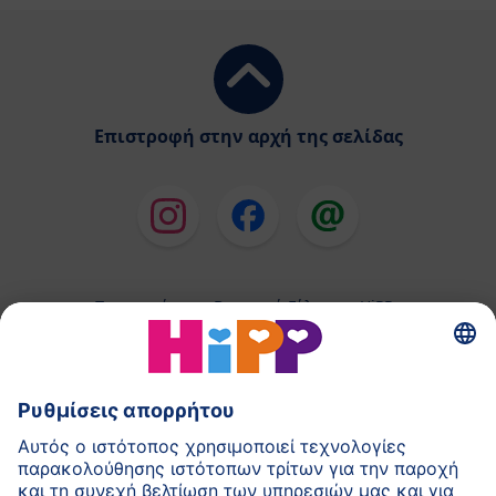
Επιστροφή στην αρχή της σελίδας
Παρασκεύασμα Βρεφικού Γάλακτος HiPP
Παιδικές Τροφές HiPP
HiPP για Νήπια
HiPP κατά τη διάρκεια της Εγκυμοσύνης
Πολιτική Προστασίας Προσωπικών Δεδομένων
Αποτύπωμα
Σχετικά με την HiPP
Επικοινωνία