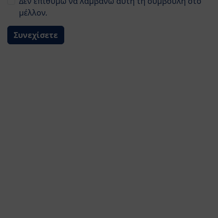
Δεν επιθυμώ να λαμβάνω αυτή τη συμβουλή στο
απαιτήσεις από αυτές που
μέλλον.
προνοεί η νομοθεσία περί
βιολογικής παραγωγής
Συνεχίσετε
Χωρίς γενετικά
τροποποιημένους
οργανισμούς (ΓΤΟ) (σύμφωνα
με τον Κανονισμό Βιολογικής
Γεωργίας της ΕΕ)
Ωμέγα-3 - σημαντικά για τον εγκέφαλο και τα
νευρικά κύτταρα
Λεπτομέρειες
Από τη γέννηση-6μηνών