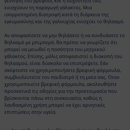
γέννηση του βρέφους και η συχνότητά του,
ενισχύουν τη παραγωγή γάλακτος. Μια
ισορροπημένη διατροφή κατά τη διάρκεια της
εγκυμοσύνης και της γαλουχίας ενισχύει το θηλασμό.
Αν αποφασίσετε να μην θηλάσετε ή να συνδυάσετε το
θηλασμό με μπιμπερό, θα πρέπει να γνωρίζετε ότι
από τη γέννηση
μπορεί να μειωθεί η ποσότητα του μητρικού
γάλακτος. Επίσης, μόλις αποφασιστεί η διακοπή του
HiPP Φόρμουλα 1ης
θηλασμού, είναι δύσκολο να επιστρέψετε. Εάν
Βρεφικής ηλικίας
σκέφτεστε να χρησιμοποιήσετε βρεφική φόρμουλα,
συμβουλευτείτε τον παιδίατρό ή τη μαία σας. Όταν
χρησιμοποιείτε βρεφική φόρμουλα, ακολουθήστε
Τα προϊόντα HiPP δεν είναι απλά
προσεκτικά τις οδηγίες για την προετοιμασία που
βιολογικά:
βρίσκονται πάνω στη συσκευασία, καθώς η
λανθασμένη χρήση μπορεί να έχει αρνητικές
Η Βιολογική Σφραγίδα της
επιπτώσεις στην υγεία.
HiPP εγγυάται την άριστη
ποιότητα των προϊόντων
και πληροί αυστηρότερες