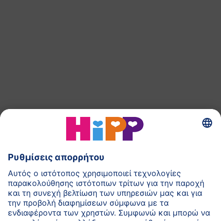
Επιστροφή στην αρχή της σελίδας
Παρασκεύασμα Βρεφικού Γάλακτος HiPP
Παιδικές Τροφές HiPP
HiPP για Νήπια
HiPP κατά τη διάρκεια της Εγκυμοσύνης
Πολιτική Προστασίας Προσωπικών Δεδομένων
Αποτύπωμα
Σχετικά με την HiPP
Επικοινωνία