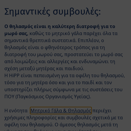
Skip to main content
EN
Σημαντικές συμβουλές:
Menü
HiPP COMBIOTIC® Παρασκεύασμα Βρεφικού
Ο θηλασμός είναι η καλύτερη διατροφή για το
Γάλακτος
μωρό σας,
καθώς το μητρικό γάλα παρέχει όλα τα
σημαντικά θρεπτικά συστατικά. Επιπλέον, ο
θηλασμός είναι ο φθηνότερος τρόπος για τη
διατροφή του μωρού σας, προστατεύει το μωρό σας
από λοιμώξεις και αλλεργίες και ενδυναμώνει τη
σχέση μεταξύ μητέρας και παιδιού.
Η HiPP είναι πεπεισμένη για τα οφέλη του θηλασμού,
τόσο για τη μητέρα όσο και για το παιδί και τον
υποστηρίζει πλήρως σύμφωνα με τις συστάσεις του
ΠΟΥ (Παγκόσμιος Οργανισμός Υγείας).
Η ενότητα
Μητρικό Γάλα & Θηλασμός
περιέχει
χρήσιμες πληροφορίες και συμβουλές σχετικά με τα
οφέλη του θηλασμού. Ο άμεσος θηλασμός μετά τη